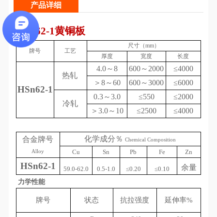
产品详细
HSn62-1黄铜板
尺寸（mm）
牌号
工艺
厚度
宽度
长度
4.0～8
600～2000
≤4000
热轧
＞8～60
600～3000
≤6000
HSn62-1
0.3～3.0
≤550
≤2000
冷轧
＞3.0～10
≤2500
≤4000
化学成分％
合金牌号
Chemical Composition
Alloy
Cu
Sn
Pb
Fe
Zn
HSn62-1
余量
59.0-62.0
0.5-1.0
≤
0.
20
≤
0.
10
力学性能
牌号
状态
抗拉强度
延伸率%