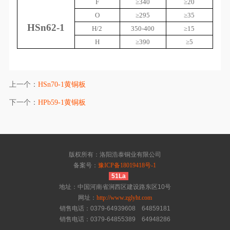
F
≥
340
≥
20
O
≥
295
≥
35
HSn62-1
H/2
350-400
≥
15
H
≥
390
≥
5
上一个：
HSn70-1黄铜板
下一个：
HPb59-1黄铜板
版权所有：洛阳浩泰铜业有限公司
备案号：
豫ICP备18019418号-1
51La
地址：中国河南省涧西区建设路东区10号
网址：
http://www.zglyht.com
销售电话：0379-64939608 64859181
销售电话：0379-64855389 64948286