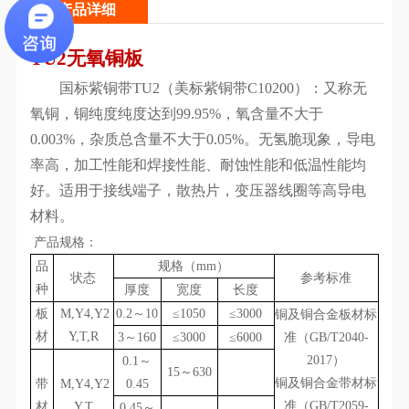
产品详细
TU2无氧铜板
国标紫铜带
TU2（美标紫铜带C10200）：又称无
氧铜，铜纯度纯度达到99.95
%，氧含量不大于
0.003%，杂质总含量不大于0.05%。无氢脆现象，导电
率高，加工性能和焊接性能、耐蚀性能和低温性能均
好。适用于接线端子，散热片，变压器线圈等高导电
材料。
产品规格：
品
规格（mm）
状态
参考标准
种
厚度
宽度
长度
板
M,Y4,Y2
0.2～10
≤1050
≤3000
铜及铜合金板材标
材
Y,T,R
3～160
≤3000
≤6000
准（GB/T2040-
2017）
0.1～
15～630
铜及铜合金带材标
带
M,Y4,Y2
0.45
准（GB/T2059-
材
Y,T
0.45～