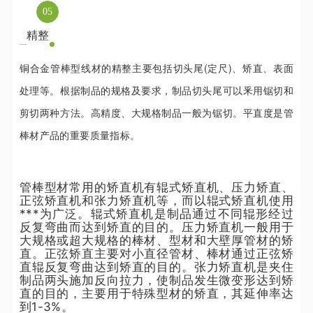
0
5
精整
铜合金管棒型线材的精整主要包括切头尾(定尺)、矫直、表面
处理等。根据制品的规格及要求，制品切头尾可以釆用锯切和
剪切两种方法。高精度、大规格制品一般为锯切。平直度是管
棒材产品的重要质量指标。
管棒型材常用的矫直机有辊式矫直机、压力矫直、
正弦矫直机和张力矫直机等，而以辊式矫直机使用
***为广泛。辊式矫直机是制品通过不同辊形经过
反复弯曲而达到矫直的目的。压力矫直机一般用于
大规格或超大规格的棒材、型材和大壁厚管材的矫
直。正弦矫直主要对小直径管材、棒材通过正弦矫
直辊反复弯曲达到矫直的目的。张力矫直机是夹住
制品两头施加反向拉力，使制品发生微变形达到矫
直的目的，主要用于特殊型材的矫直，其延伸率达
到1-3%。