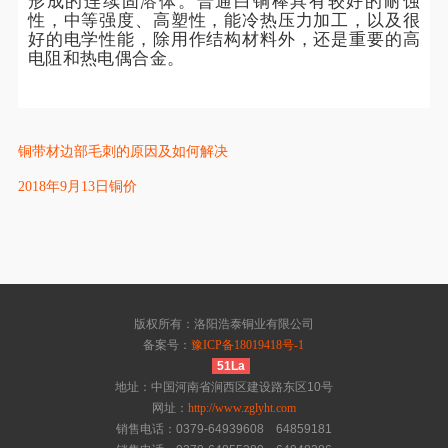
形成的连续固溶体。普通白铜棒具有较好的耐蚀
性，中等强度、高塑性，能冷热压力加工，以及很
好的电学性能，除用作结构材料外，还是重要的高
电阻和热电偶合金。
铜带材边部毛刺的原因及如何解决
2018年9月13日铜价
版权所有：洛阳浩泰铜业有限公司
备案号：
豫ICP备18019418号-1
51La
地址：中国河南省涧西区建设路东区10号
网址：
http://www.zglyht.com
销售电话：0379-64939608 64859181