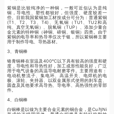
紫铜是比较纯净的一种铜，一般可近似认为是纯
铜，导电性、塑性都较好，但强度、硬度较差一
些。目前我国紫铜加工材按成分可分为：普通紫铜
(T1、T2、T3、T4)、无氧铜（TU1、TU2和高
纯、真空无氧铜）、脱氧铜（TUP）、添加少量合
金元素的特种铜（砷铜、碲铜、银铜）四类。由于
紫铜的电导率和热导率仅次于银，所以紫铜棒主要
用于制作导电、导热器材。
3、青铜棒
铬青铜棒在室温及400℃以下具有较高的强度和硬
度，导电性和导热性好，加工成形性能良好，广泛
用于电气设备的高温导电耐磨零件。主要用途有：
电动机整流子、集电环、高温开关、电焊机的电
极、滚轮、夹持器、以双金属形式使用的刹车盘、
圆盘及其他要求高导热、导电率、高热强性的零部
件。
4、白铜棒
白铜棒是以镍为主要合金元素的铜合金，是Cu与Ni