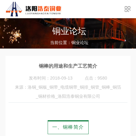
铜业论坛
当前位置：
铜业论坛
铜棒的用途和生产工艺简介
发布时间：2018-09-13
点击：9580
来源：洛铜_铜板_铜带_电缆铜带_铜排_铜管_铜棒_铜箔
_铜材价格_洛阳浩泰铜业有限公司
一、铜棒简介