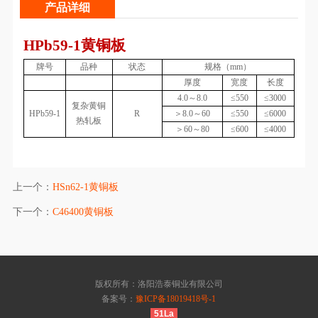
产品详细
HPb59-1黄铜板
牌号
品种
状态
规格（mm）
厚度
宽度
长度
4.0～8.0
≤550
≤3000
复杂黄铜
HPb59-1
R
＞8.0～60
≤550
≤6000
热轧板
＞60～80
≤600
≤4000
上一个：
HSn62-1黄铜板
下一个：
C46400黄铜板
版权所有：洛阳浩泰铜业有限公司
备案号：
豫ICP备18019418号-1
51La